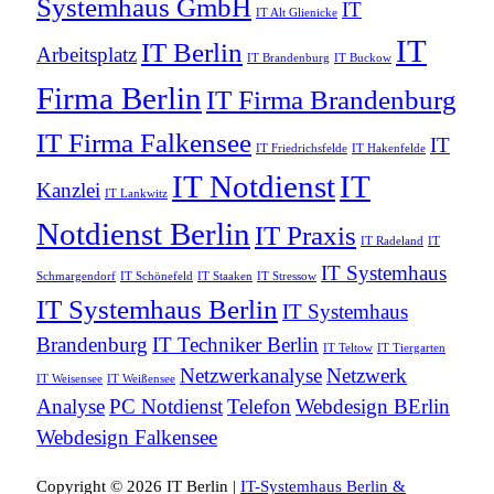
Systemhaus GmbH
IT
IT Alt Glienicke
IT
IT Berlin
Arbeitsplatz
IT Brandenburg
IT Buckow
Firma Berlin
IT Firma Brandenburg
IT Firma Falkensee
IT
IT Friedrichsfelde
IT Hakenfelde
IT Notdienst
IT
Kanzlei
IT Lankwitz
Notdienst Berlin
IT Praxis
IT Radeland
IT
IT Systemhaus
Schmargendorf
IT Schönefeld
IT Staaken
IT Stressow
IT Systemhaus Berlin
IT Systemhaus
Brandenburg
IT Techniker Berlin
IT Teltow
IT Tiergarten
Netzwerkanalyse
Netzwerk
IT Weisensee
IT Weißensee
Analyse
PC Notdienst
Telefon
Webdesign BErlin
Webdesign Falkensee
Copyright © 2026 IT Berlin |
IT-Systemhaus Berlin &