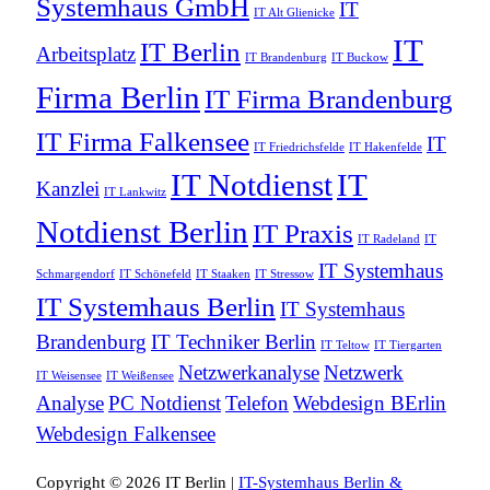
Systemhaus GmbH
IT
IT Alt Glienicke
IT
IT Berlin
Arbeitsplatz
IT Brandenburg
IT Buckow
Firma Berlin
IT Firma Brandenburg
IT Firma Falkensee
IT
IT Friedrichsfelde
IT Hakenfelde
IT Notdienst
IT
Kanzlei
IT Lankwitz
Notdienst Berlin
IT Praxis
IT Radeland
IT
IT Systemhaus
Schmargendorf
IT Schönefeld
IT Staaken
IT Stressow
IT Systemhaus Berlin
IT Systemhaus
Brandenburg
IT Techniker Berlin
IT Teltow
IT Tiergarten
Netzwerkanalyse
Netzwerk
IT Weisensee
IT Weißensee
Analyse
PC Notdienst
Telefon
Webdesign BErlin
Webdesign Falkensee
Copyright © 2026 IT Berlin |
IT-Systemhaus Berlin &