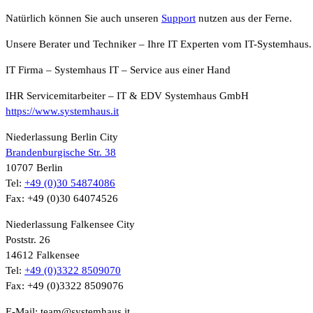
Natürlich können Sie auch unseren
Support
nutzen aus der Ferne.
Unsere Berater und Techniker – Ihre IT Experten vom IT-Systemhaus.
IT Firma – Systemhaus IT – Service aus einer Hand
IHR Servicemitarbeiter – IT & EDV Systemhaus GmbH
https://www.systemhaus.it
Niederlassung Berlin City
Brandenburgische Str. 38
10707 Berlin
Tel:
+49 (0)30 54874086
Fax: +49 (0)30 64074526
Niederlassung Falkensee City
Poststr. 26
14612 Falkensee
Tel:
+49 (0)3322 8509070
Fax: +49 (0)3322 8509076
E-Mail: team@systemhaus.it