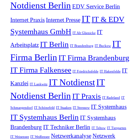
Notdienst Berlin
EDV Service Berlin
IT
IT & EDV
Internet Praxis
Internet Presse
Systemhaus GmbH
IT
IT Alt Glienicke
IT
IT Berlin
Arbeitsplatz
IT Brandenburg
IT Buckow
Firma Berlin
IT Firma Brandenburg
IT Firma Falkensee
IT
IT Friedrichsfelde
IT Hakenfelde
IT Notdienst
IT
Kanzlei
IT Lankwitz
Notdienst Berlin
IT Praxis
IT Radeland
IT
IT Systemhaus
Schmargendorf
IT Schönefeld
IT Staaken
IT Stressow
IT Systemhaus Berlin
IT Systemhaus
Brandenburg
IT Techniker Berlin
IT Teltow
IT Tiergarten
Netzwerkanalyse
Netzwerk
IT Weisensee
IT Weißensee