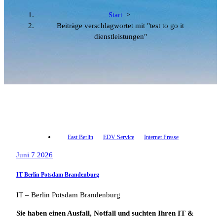
Start
>
Beiträge verschlagwortet mit "test to go it
dienstleistungen"
East Berlin
EDV Service
Internet Presse
Juni 7 2026
IT Berlin Potsdam Brandenburg
IT – Berlin Potsdam Brandenburg
Sie haben einen Ausfall, Notfall und suchten Ihren IT &