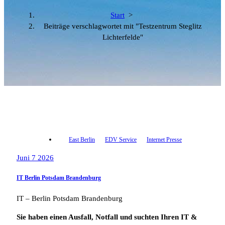
Start
>
Beiträge verschlagwortet mit "Testzentrum Steglitz
Lichterfelde"
East Berlin
EDV Service
Internet Presse
Juni 7 2026
IT Berlin Potsdam Brandenburg
IT – Berlin Potsdam Brandenburg
Sie haben einen Ausfall, Notfall und suchten Ihren IT &