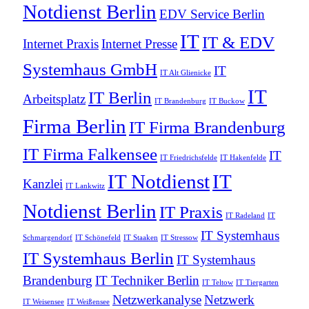
Notdienst Berlin
EDV Service Berlin
IT
IT & EDV
Internet Praxis
Internet Presse
Systemhaus GmbH
IT
IT Alt Glienicke
IT
IT Berlin
Arbeitsplatz
IT Brandenburg
IT Buckow
Firma Berlin
IT Firma Brandenburg
IT Firma Falkensee
IT
IT Friedrichsfelde
IT Hakenfelde
IT Notdienst
IT
Kanzlei
IT Lankwitz
Notdienst Berlin
IT Praxis
IT Radeland
IT
IT Systemhaus
Schmargendorf
IT Schönefeld
IT Staaken
IT Stressow
IT Systemhaus Berlin
IT Systemhaus
Brandenburg
IT Techniker Berlin
IT Teltow
IT Tiergarten
Netzwerkanalyse
Netzwerk
IT Weisensee
IT Weißensee